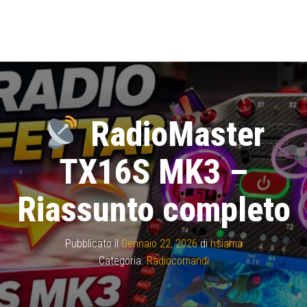
RadioMaster
TX16S MK3 –
Riassunto completo
Pubblicato il
Gennaio 22, 2026
di
hsiama
Categoria:
Radiocomandi