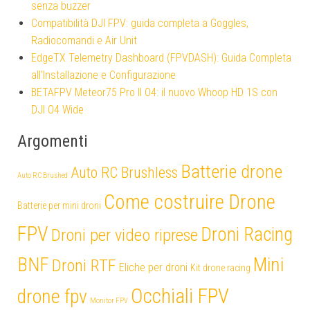
senza buzzer
Compatibilità DJI FPV: guida completa a Goggles,
Radiocomandi e Air Unit
EdgeTX Telemetry Dashboard (FPVDASH): Guida Completa
all’Installazione e Configurazione
BETAFPV Meteor75 Pro II O4: il nuovo Whoop HD 1S con
DJI O4 Wide
Argomenti
Batterie drone
Auto RC Brushless
Auto RC Brushed
Come costruire Drone
Batterie per mini droni
FPV
Droni Racing
Droni per video riprese
Mini
BNF
Droni RTF
Eliche per droni
Kit drone racing
Occhiali FPV
drone fpv
Monitor FPV