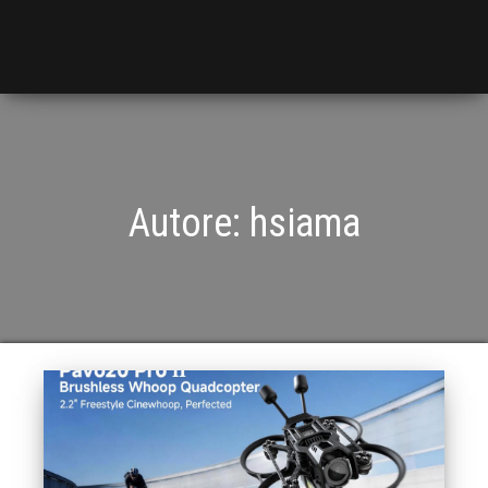
Autore:
hsiama