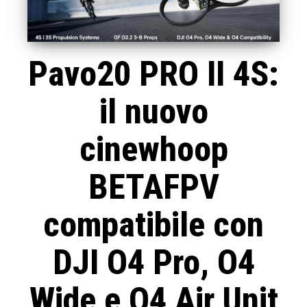
Pavo20 PRO II 4S:
il nuovo
cinewhoop
BETAFPV
compatibile con
DJI O4 Pro, O4
Wide e O4 Air Unit