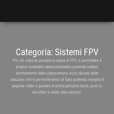
Categoria:
Sistemi FPV
Per chi volesse provare a volare in FPV, o controllare il
proprio modellino radiocomondato potendo vedere
direttamente dalla videocamera, ecco alcune delle
soluzioni che ti permetteranno di farlo potendo recepire il
segnale video e guidare in prima persona droni, auto rc,
elicotteri e molto altro ancora.