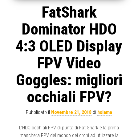
FatShark
Dominator HDO
4:3 OLED Display
FPV Video
Goggles: migliori
occhiali FPV?
Pubblicato il
Novembre 21, 2018
di
hsiama
L’HDO occhiali FPV di punta di Fat Shark è la prima
maschera FPV del mondo dei droni ad utilizzare la