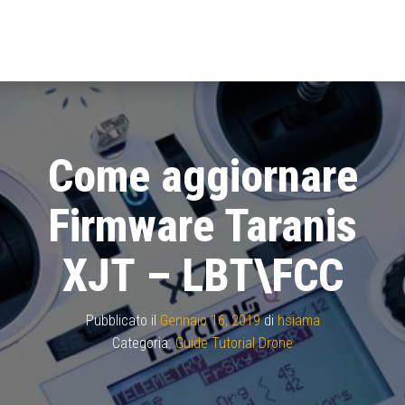
Come aggiornare
Firmware Taranis
XJT – LBT\FCC
Pubblicato il
Gennaio 16, 2019
di
hsiama
Categoria:
Guide Tutorial Drone