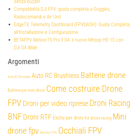
senza buzzer
Compatibilità DJI FPV: guida completa a Goggles,
Radiocomandi e Air Unit
EdgeTX Telemetry Dashboard (FPVDASH): Guida Completa
all’Installazione e Configurazione
BETAFPV Meteor75 Pro II O4: il nuovo Whoop HD 1S con
DJI O4 Wide
Argomenti
Batterie drone
Auto RC Brushless
Auto RC Brushed
Come costruire Drone
Batterie per mini droni
FPV
Droni Racing
Droni per video riprese
Mini
BNF
Droni RTF
Eliche per droni
Kit drone racing
Occhiali FPV
drone fpv
Monitor FPV