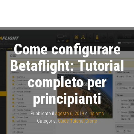
Come configurare
Betaflight: Tutorial
completo per
principianti
Pubblicato il
Agosto 6, 2019
di
hsiama
Categoria:
Guide Tutorial Drone