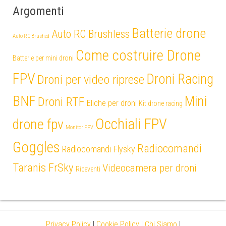
Argomenti
Batterie drone
Auto RC Brushless
Auto RC Brushed
Come costruire Drone
Batterie per mini droni
FPV
Droni Racing
Droni per video riprese
Mini
BNF
Droni RTF
Eliche per droni
Kit drone racing
Occhiali FPV
drone fpv
Monitor FPV
Goggles
Radiocomandi
Radiocomandi Flysky
Taranis FrSky
Videocamera per droni
Riceventi
Privacy Policy
|
Cookie Policy
|
Chi Siamo
|