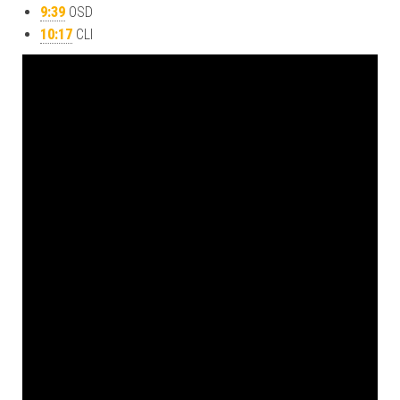
9:39
OSD
10:17
CLI