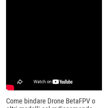
Come bindare Drone BetaFPV o