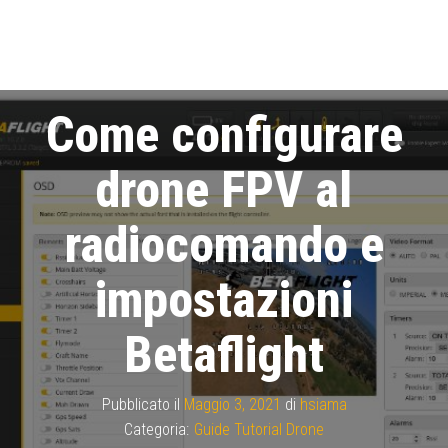
Come configurare
drone FPV al
radiocomando e
impostazioni
Betaflight
Pubblicato il
Maggio 3, 2021
di
hsiama
Categoria:
Guide Tutorial Drone