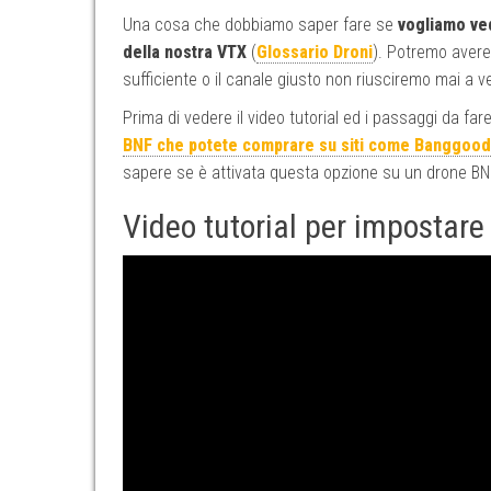
Una cosa che dobbiamo saper fare se
vogliamo ved
della nostra VTX
(
Glossario Droni
). Potremo avere
sufficiente o il canale giusto non riusciremo mai a v
Prima di vedere il video tutorial ed i passaggi da fa
BNF che potete comprare su siti come Banggood
sapere se è attivata questa opzione su un drone BN
Video tutorial per impostar