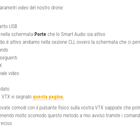
arametri video del nostro drone:
vetto USB
o nella schermata
Porte
che lo Smart Audio sia attivo
dio è attivo andiamo nella sezione CLI, ovvero la schermata che ci pe
mando
 seguenti
X
nale video
 dato
la VTX vi segnalo
questa pagina
.
ovate comodi con il pulsante fisico sulla vostra VTX sappiate che pot
ritenendo molto scomodo questo metodo a mio avviso tramite i comandi
reciso.