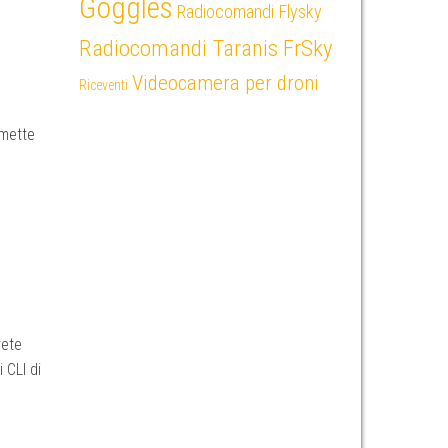
Goggles
Radiocomandi Flysky
Radiocomandi Taranis FrSky
Videocamera per droni
Riceventi
rmette
rete
 CLI di