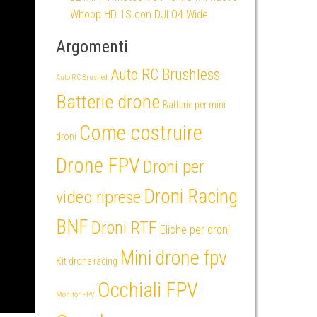
Whoop HD 1S con DJI O4 Wide
Argomenti
Auto RC Brushless
Auto RC Brushed
Batterie drone
Batterie per mini
Come costruire
droni
Drone FPV
Droni per
Droni Racing
video riprese
BNF
Droni RTF
Eliche per droni
Mini drone fpv
Kit drone racing
Occhiali FPV
Monitor FPV