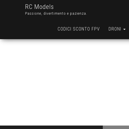
RC Models
Passione, divertimento e pazienza.
CODICI SCONTO FPV
DRONI