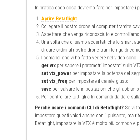
In pratica ecco cosa dovremo fare per impostare i p
Aprire Betaflight
Collegare il nostro drone al computer tramite ca
Aspettare che venga riconosciuto e controlliam
Una volta che ci siamo accertati che lo smart au
di dare ordini al nostro drone tramite riga di co
I comandi che vi ho fatto vedere nel video sono i
get vtx
per sapere i parametri impostati sulla VT
set vtx_power
per impostare la potenza del seg
set vtx_freq
per impostare il canale giusto
save
per salvare le impostazioni che gli abbiamo
Per controllare tutti gli altri comandi da dare sul
Perchè usare i comandi CLI di Betaflight?
Se vi tr
impostare questi valori anche con il pulsante, ma 
Betaflight, impostare la VTX è molto più comodo e p