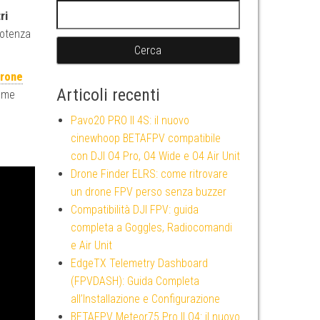
Ricerca per:
ri
potenza
rone
Articoli recenti
come
Pavo20 PRO II 4S: il nuovo
cinewhoop BETAFPV compatibile
con DJI O4 Pro, O4 Wide e O4 Air Unit
Drone Finder ELRS: come ritrovare
un drone FPV perso senza buzzer
Compatibilità DJI FPV: guida
completa a Goggles, Radiocomandi
e Air Unit
EdgeTX Telemetry Dashboard
(FPVDASH): Guida Completa
all’Installazione e Configurazione
BETAFPV Meteor75 Pro II O4: il nuovo