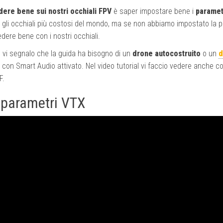
ere bene sui nostri occhiali FPV
è saper impostare bene i
paramet
 gli occhiali più costosi del mondo, ma se non abbiamo impostato la 
edere bene con i nostri occhiali.
re vi segnalo che la guida ha bisogno di un
drone autocostruito
o un
d
con Smart Audio attivato. Nel video tutorial vi faccio vedere anche 
F.
e parametri VTX