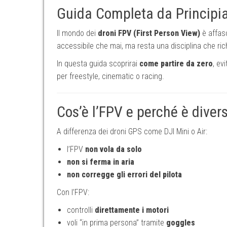
Guida Completa da Principia
Il mondo dei
droni FPV (First Person View)
è affasc
accessibile che mai, ma resta una disciplina che ri
In questa guida scoprirai
come partire da zero
, ev
per freestyle, cinematic o racing.
Cos’è l’FPV e perché è divers
A differenza dei droni GPS come DJI Mini o Air:
l’FPV
non vola da solo
non si ferma in aria
non corregge gli errori del pilota
Con l’FPV:
controlli
direttamente i motori
voli “in prima persona” tramite
goggles