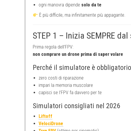
ogni manovra dipende
solo da te
È più difficile, ma infinitamente più appagante.
STEP 1 – Inizia SEMPRE dal
Prima regola dell’FPV:
non comprare un drone prima di saper volare
Perché il simulatore è obbligatori
zero costi di riparazione
impari la memoria muscolare
capisci se l’FPV fa davvero per te
Simulatori consigliati nel 2026
Liftoff
VelociDrone
Tryp FPV
(ottimo per cinematic)