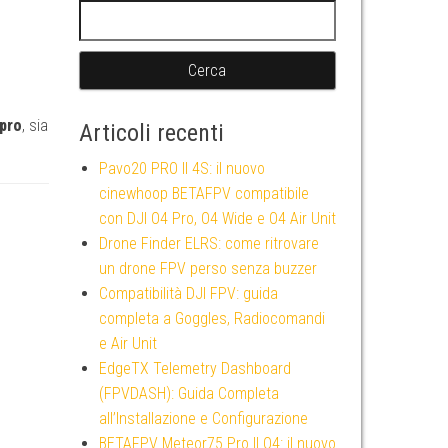
Ricerca per:
 pro
, sia
Articoli recenti
Pavo20 PRO II 4S: il nuovo
cinewhoop BETAFPV compatibile
con DJI O4 Pro, O4 Wide e O4 Air Unit
Drone Finder ELRS: come ritrovare
un drone FPV perso senza buzzer
Compatibilità DJI FPV: guida
completa a Goggles, Radiocomandi
e Air Unit
EdgeTX Telemetry Dashboard
(FPVDASH): Guida Completa
all’Installazione e Configurazione
BETAFPV Meteor75 Pro II O4: il nuovo