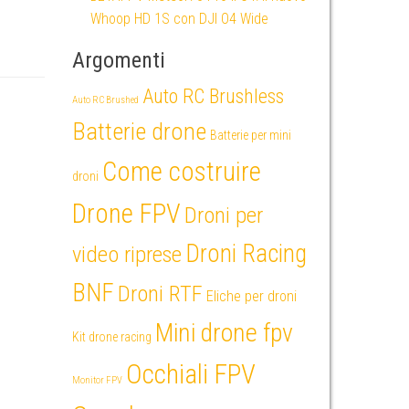
Whoop HD 1S con DJI O4 Wide
Argomenti
Auto RC Brushless
Auto RC Brushed
Batterie drone
Batterie per mini
Come costruire
droni
Drone FPV
Droni per
Droni Racing
video riprese
BNF
Droni RTF
Eliche per droni
Mini drone fpv
Kit drone racing
Occhiali FPV
Monitor FPV