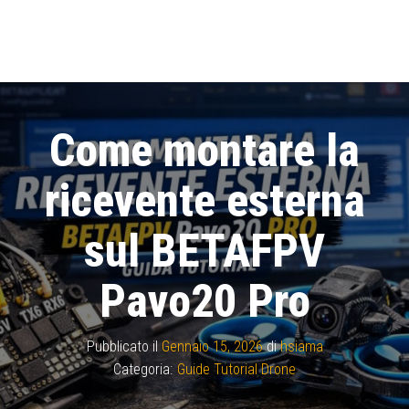
Come montare la
ricevente esterna
sul BETAFPV
Pavo20 Pro
Pubblicato il
Gennaio 15, 2026
di
hsiama
Categoria:
Guide Tutorial Drone