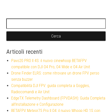
Ricerca per:
Articoli recenti
Pavo20 PRO II 4S: il nuovo cinewhoop BETAFPV
compatibile con DJI O4 Pro, O4 Wide e O4 Air Unit
Drone Finder ELRS: come ritrovare un drone FPV perso
senza buzzer
Compatibilità DJI FPV: guida completa a Goggles,
Radiocomandi e Air Unit
EdgeTX Telemetry Dashboard (FPVDASH): Guida Completa
all’Installazione e Configurazione
BETAFPV Meteor75 Pro II O4: il nuovo Whoop HD 1S con