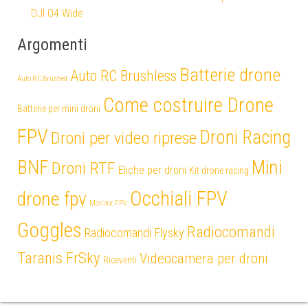
DJI O4 Wide
Argomenti
Batterie drone
Auto RC Brushless
Auto RC Brushed
Come costruire Drone
Batterie per mini droni
FPV
Droni Racing
Droni per video riprese
Mini
BNF
Droni RTF
Eliche per droni
Kit drone racing
Occhiali FPV
drone fpv
Monitor FPV
Goggles
Radiocomandi
Radiocomandi Flysky
Taranis FrSky
Videocamera per droni
Riceventi