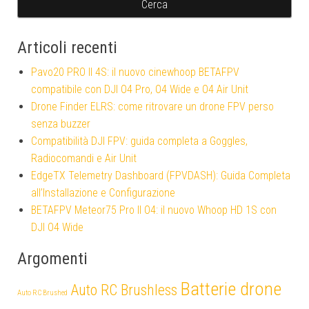
Articoli recenti
Pavo20 PRO II 4S: il nuovo cinewhoop BETAFPV
compatibile con DJI O4 Pro, O4 Wide e O4 Air Unit
Drone Finder ELRS: come ritrovare un drone FPV perso
senza buzzer
Compatibilità DJI FPV: guida completa a Goggles,
Radiocomandi e Air Unit
EdgeTX Telemetry Dashboard (FPVDASH): Guida Completa
all’Installazione e Configurazione
BETAFPV Meteor75 Pro II O4: il nuovo Whoop HD 1S con
DJI O4 Wide
Argomenti
Batterie drone
Auto RC Brushless
Auto RC Brushed