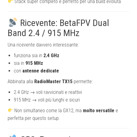
Stack super completo e perfetto per una build evoluta.
Ricevente: BetaFPV Dual
Band 2.4 / 915 MHz
Una ricevente davvero interessante:
funziona sia in
2.4 GHz
sia in
915 MHz
con
antenne dedicate
Abbinata alla
RadioMaster TX15
permette:
2.4 GHz → voli ravvicinati e reattivi
915 MHz → voli più lunghi e sicuri
Non simultaneo come la GX12, ma
molto versatile
e
perfetta per questo setup.