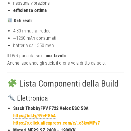
nessuna vibrazione
efficienza ottima
Dati reali
:
4:30 minuti a freddo
~1260 mAh consumati
batteria da 1550 mAh
Il DVR parla da solo:
una tavola
.
Anche lasciando gli stick, il drone vola dritto da solo.
Lista Componenti della Build
Elettronica
Stack ThobbyFPV F722 Velox ESC 50A
https://bit.ly/49ePGhA
https://s.click.aliexpress.com/e/_c3kwMPy7
Motori MEPS SZ 2408 – 1900KV