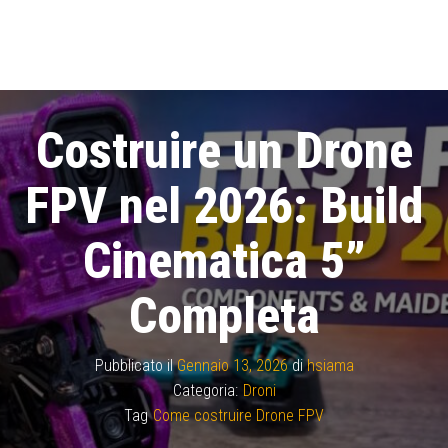
Costruire un Drone
FPV nel 2026: Build
Cinematica 5”
Completa
Pubblicato il
Gennaio 13, 2026
di
hsiama
Categoria:
Droni
Tag
Come costruire Drone FPV