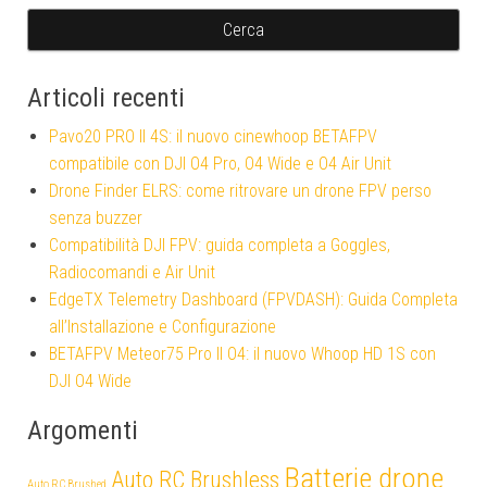
Articoli recenti
Pavo20 PRO II 4S: il nuovo cinewhoop BETAFPV
compatibile con DJI O4 Pro, O4 Wide e O4 Air Unit
Drone Finder ELRS: come ritrovare un drone FPV perso
senza buzzer
Compatibilità DJI FPV: guida completa a Goggles,
Radiocomandi e Air Unit
EdgeTX Telemetry Dashboard (FPVDASH): Guida Completa
all’Installazione e Configurazione
BETAFPV Meteor75 Pro II O4: il nuovo Whoop HD 1S con
DJI O4 Wide
Argomenti
Batterie drone
Auto RC Brushless
Auto RC Brushed