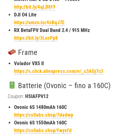
http://bit.ly/4qLB8f9
DJI O4 Lite
https://amzn.to/4sBqJ7E
RX BetaFPV Dual Band 2.4 / 915 MHz
https://bit.ly/3LusPp8
Frame
Volador VX5 II
https://s.click.aliexpress.com/e/_c3ADj7c3
Batterie (Ovonic – fino a 160C)
Coupon:
HSIAFPV12
Ovonic 6S 1480mAh 160C
https://collabs.shop/7dadwp
Ovonic 6S 1550mAh 160C
https://collabs.shop/fwyxfd