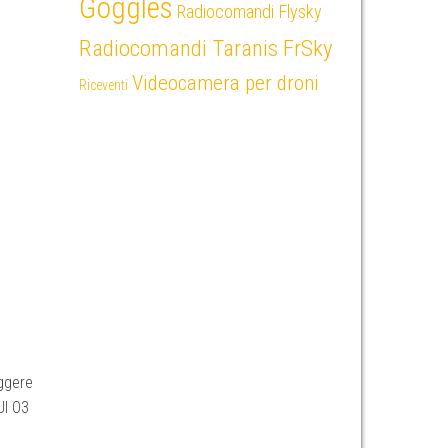
Goggles
Radiocomandi Flysky
Radiocomandi Taranis FrSky
Videocamera per droni
Riceventi
eggere
JI O3