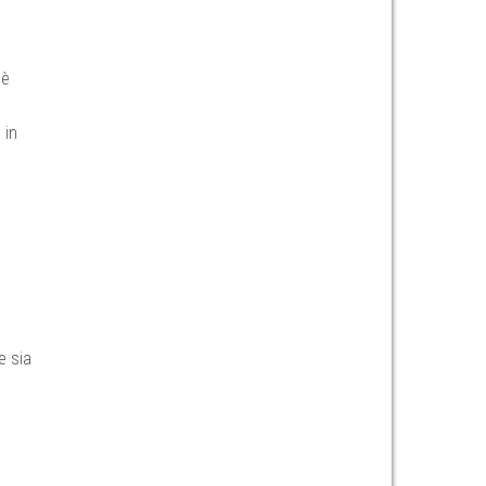
 è
 in
e sia