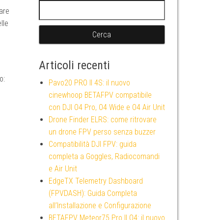
Ricerca per:
rare
lle
Articoli recenti
o:
Pavo20 PRO II 4S: il nuovo
cinewhoop BETAFPV compatibile
con DJI O4 Pro, O4 Wide e O4 Air Unit
Drone Finder ELRS: come ritrovare
un drone FPV perso senza buzzer
Compatibilità DJI FPV: guida
completa a Goggles, Radiocomandi
e Air Unit
EdgeTX Telemetry Dashboard
(FPVDASH): Guida Completa
all’Installazione e Configurazione
BETAFPV Meteor75 Pro II O4: il nuovo