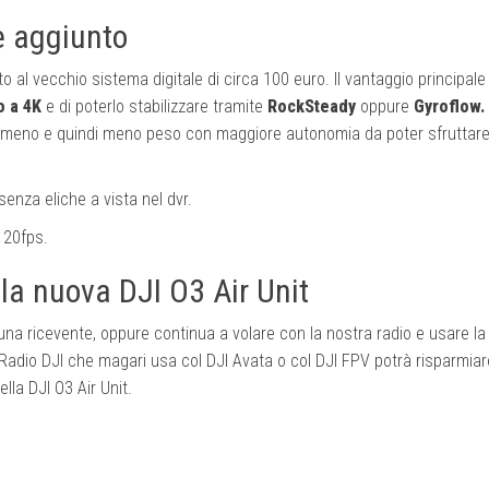
e aggiunto
to al vecchio sistema digitale di circa 100 euro. Il vantaggio principale
no a 4K
e di poterlo stabilizzare tramite
RockSteady
oppure
Gyroflow.
meno e quindi meno peso con maggiore autonomia da poter sfruttare
nza eliche a vista nel dvr.
120fps.
la nuova DJI O3 Air Unit
 una ricevente, oppure continua a volare con la nostra radio e usare la
a Radio DJI che magari usa col DJI Avata o col DJI FPV potrà risparmiar
ella DJI O3 Air Unit.