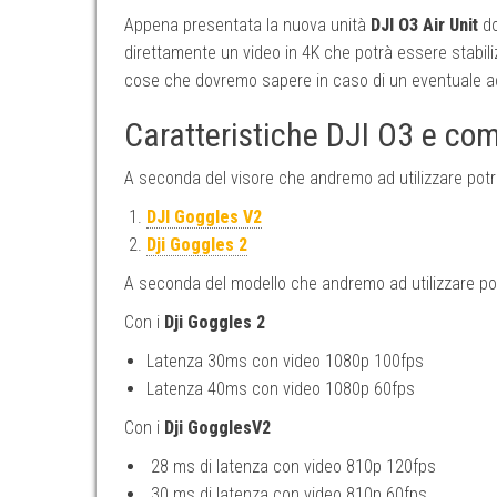
Appena presentata la nuova unità
DJI O3 Air Unit
do
direttamente un video in 4K che potrà essere stabil
cose che dovremo sapere in caso di un eventuale ac
Caratteristiche DJI O3 e com
A seconda del visore che andremo ad utilizzare potre
DJI Goggles V2
Dji Goggles 2
A seconda del modello che andremo ad utilizzare po
Con i
Dji Goggles 2
Latenza 30ms con video 1080p 100fps
Latenza 40ms con video 1080p 60fps
Con i
Dji GogglesV2
28 ms di latenza con video 810p 120fps
30 ms di latenza con video 810p 60fps