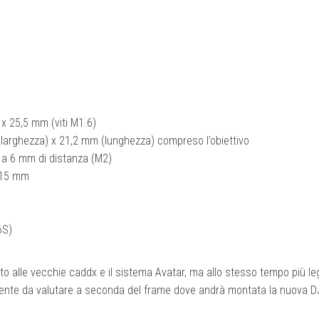
 x 25,5 mm (viti M1.6)
larghezza) x 21,2 mm (lunghezza) compreso l’obiettivo
 a 6 mm di distanza (M2)
115 mm
6S)
to alle vecchie caddx e il sistema Avatar, ma allo stesso tempo più l
mente da valutare a seconda del frame dove andrà montata la nuova D