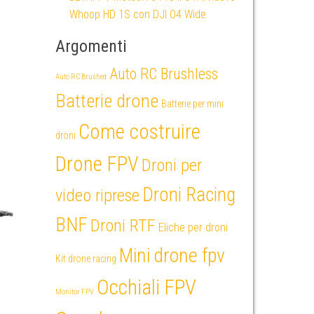
Whoop HD 1S con DJI O4 Wide
Argomenti
Auto RC Brushless
Auto RC Brushed
Batterie drone
Batterie per mini
Come costruire
droni
Drone FPV
Droni per
Droni Racing
video riprese
BNF
Droni RTF
Eliche per droni
Mini drone fpv
Kit drone racing
Occhiali FPV
Monitor FPV