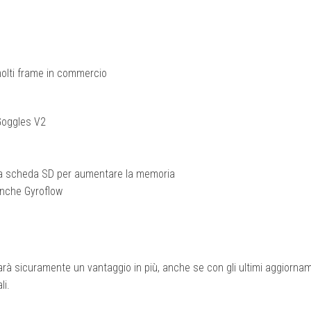
molti frame in commercio
 Goggles V2
lla scheda SD per aumentare la memoria
anche Gyroflow
 sarà sicuramente un vantaggio in più, anche se con gli ultimi aggiorna
li.