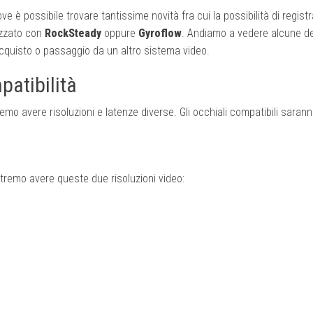
ve è possibile trovare tantissime novità fra cui la possibilità di regist
izzato con
RockSteady
oppure
Gyroflow
. Andiamo a vedere alcune de
quisto o passaggio da un altro sistema video.
patibilità
mo avere risoluzioni e latenze diverse. Gli occhiali compatibili sarann
tremo avere queste due risoluzioni video: