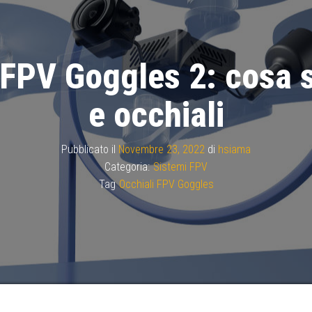
I FPV Goggles 2: cosa 
e occhiali
Pubblicato il
Novembre 23, 2022
di
hsiama
Categoria:
Sistemi FPV
Tag
Occhiali FPV Goggles