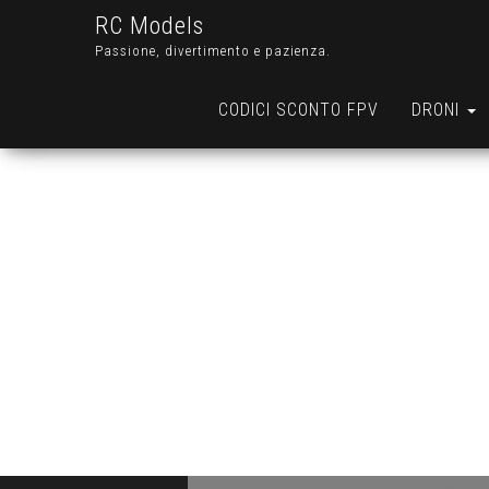
RC Models
Passione, divertimento e pazienza.
CODICI SCONTO FPV
DRONI