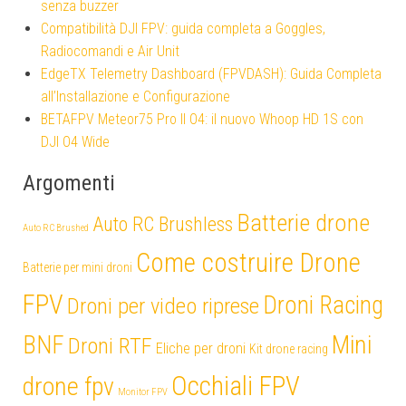
senza buzzer
Compatibilità DJI FPV: guida completa a Goggles,
Radiocomandi e Air Unit
EdgeTX Telemetry Dashboard (FPVDASH): Guida Completa
all’Installazione e Configurazione
BETAFPV Meteor75 Pro II O4: il nuovo Whoop HD 1S con
DJI O4 Wide
Argomenti
Batterie drone
Auto RC Brushless
Auto RC Brushed
Come costruire Drone
Batterie per mini droni
FPV
Droni Racing
Droni per video riprese
Mini
BNF
Droni RTF
Eliche per droni
Kit drone racing
Occhiali FPV
drone fpv
Monitor FPV