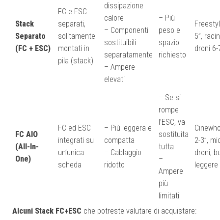
dissipazione
FC e ESC
calore
– Più
Stack
separati,
Freesty
– Componenti
peso e
Separato
solitamente
5”, racin
sostituibili
spazio
(FC + ESC)
montati in
droni 6-
separatamente
richiesto
pila (stack)
– Ampere
elevati
– Se si
rompe
l’ESC, va
FC ed ESC
– Più leggera e
Cinewh
FC AIO
sostituita
integrati su
compatta
2-3”, mi
(All-In-
tutta
un’unica
– Cablaggio
droni, bu
One)
–
scheda
ridotto
leggere
Ampere
più
limitati
Alcuni Stack FC+ESC
che potreste valutare di acquistare: