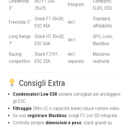
Cinewhoop
AIO F7 25A
Compatto,
Integrato
3″
25×25
ELRS, OSD
Stack F7 30×30,
Standard,
Freestyle 5″
4in1
ESC 45A
affidabilità
Long Range
Stack H7 30×30,
GPS, Li-Ion,
4in1
7″
ESC 60A
Blackbox
Racing
Stack F7/H7,
4in1
Massima
competitivo
ESC 55A
separato
reattività
Consigli Extra
Condensatori Low ESR
sempre consigliati per proteggere
gli ESC.
Filtraggio
(filtro LC o capacitor bank) riduce rumore video.
Se vuoi
registrare Blackbox
, scegli FC con SD integrata.
Controlla sempre
dimensioni e peso
: stack grandi su