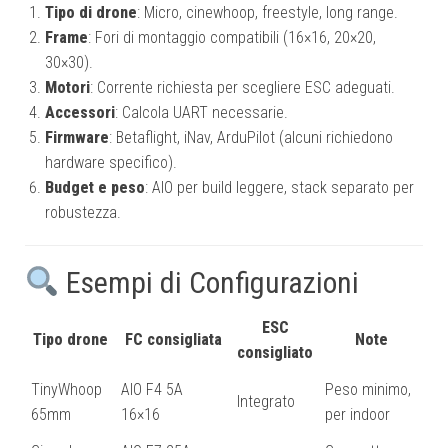
Tipo di drone
: Micro, cinewhoop, freestyle, long range.
Frame
: Fori di montaggio compatibili (16×16, 20×20,
30×30).
Motori
: Corrente richiesta per scegliere ESC adeguati.
Accessori
: Calcola UART necessarie.
Firmware
: Betaflight, iNav, ArduPilot (alcuni richiedono
hardware specifico).
Budget e peso
: AIO per build leggere, stack separato per
robustezza.
Esempi di Configurazioni
ESC
Tipo drone
FC consigliata
Note
consigliato
TinyWhoop
AIO F4 5A
Peso minimo,
Integrato
65mm
16×16
per indoor