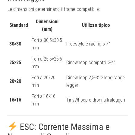
Le dimensioni determinano il frame compatibile:
Dimensioni
Standard
Utilizzo tipico
(mm)
Fori a 30,5×30,5
30×30
Freestyle e racing 5-7”
mm
Fori a 25,5×25,5
25×25
Cinewhoop compatti, 3-4”
mm
Fori a 20×20
Cinewhoop 2,5-3” e long range
20×20
mm
leggeri
Fori a 16×16
16×16
TinyWhoop e droni ultraleggeri
mm
ESC: Corrente Massima e