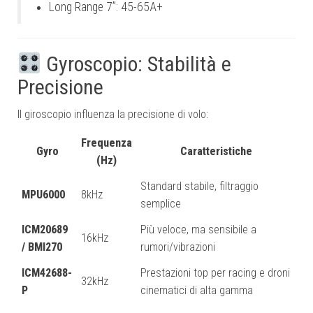
Long Range 7”: 45-65A+
Gyroscopio: Stabilità e
Precisione
Il giroscopio influenza la precisione di volo:
Frequenza
Gyro
Caratteristiche
(Hz)
Standard stabile, filtraggio
MPU6000
8kHz
semplice
ICM20689
Più veloce, ma sensibile a
16kHz
/ BMI270
rumori/vibrazioni
ICM42688-
Prestazioni top per racing e droni
32kHz
P
cinematici di alta gamma