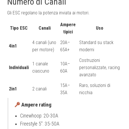
Numero di Canali
Gli ESC regolano la potenza inviata ai motori.
Ampere
Tipo ESC
Canali
Uso
tipici
4 canali (uno
20A–
Standard su stack
4in1
per motore)
65A+
moderni
Costruzioni
1 canale
10A–
Individuali
personalizzate, racing
ciascuno
60A
avanzato
15A–
Raro, soluzioni di
2in1
2 canali
35A
nicchia
Ampere rating
:
Cinewhoop: 20-30A
Freestyle 5”: 35-50A