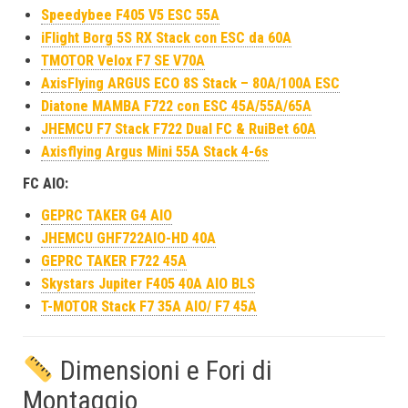
Speedybee F405 V5 ESC 55A
iFlight Borg 5S RX Stack con ESC da 60A
TMOTOR Velox F7 SE V70A
AxisFlying ARGUS ECO 8S Stack – 80A/100A ESC
Diatone MAMBA F722 con ESC 45A/55A/65A
JHEMCU F7 Stack F722 Dual FC & RuiBet 60A
Axisflying Argus Mini 55A Stack 4-6s
FC AIO:
GEPRC TAKER G4 AIO
JHEMCU GHF722AIO-HD 40A
GEPRC TAKER F722 45A
Skystars Jupiter F405 40A AIO BLS
T-MOTOR Stack F7 35A AIO/ F7 45A
Dimensioni e Fori di
Montaggio