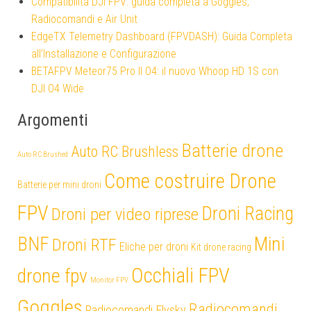
Compatibilità DJI FPV: guida completa a Goggles,
Radiocomandi e Air Unit
EdgeTX Telemetry Dashboard (FPVDASH): Guida Completa
all’Installazione e Configurazione
BETAFPV Meteor75 Pro II O4: il nuovo Whoop HD 1S con
DJI O4 Wide
Argomenti
Batterie drone
Auto RC Brushless
Auto RC Brushed
Come costruire Drone
Batterie per mini droni
FPV
Droni Racing
Droni per video riprese
Mini
BNF
Droni RTF
Eliche per droni
Kit drone racing
Occhiali FPV
drone fpv
Monitor FPV
Goggles
Radiocomandi
Radiocomandi Flysky