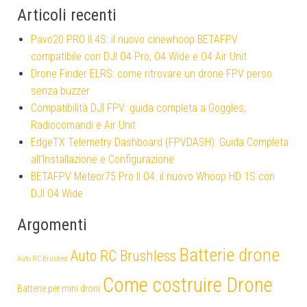
Articoli recenti
Pavo20 PRO II 4S: il nuovo cinewhoop BETAFPV
compatibile con DJI O4 Pro, O4 Wide e O4 Air Unit
Drone Finder ELRS: come ritrovare un drone FPV perso
senza buzzer
Compatibilità DJI FPV: guida completa a Goggles,
Radiocomandi e Air Unit
EdgeTX Telemetry Dashboard (FPVDASH): Guida Completa
all’Installazione e Configurazione
BETAFPV Meteor75 Pro II O4: il nuovo Whoop HD 1S con
DJI O4 Wide
Argomenti
Batterie drone
Auto RC Brushless
Auto RC Brushed
Come costruire Drone
Batterie per mini droni