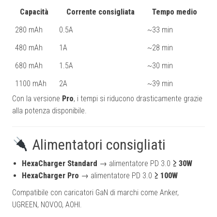
Capacità
Corrente consigliata
Tempo medio
280 mAh
0.5A
~33 min
480 mAh
1A
~28 min
680 mAh
1.5A
~30 min
1100 mAh
2A
~39 min
Con la versione
Pro
, i tempi si riducono drasticamente grazie
alla potenza disponibile.
Alimentatori consigliati
HexaCharger Standard
→ alimentatore PD 3.0
≥ 30W
HexaCharger Pro
→ alimentatore PD 3.0
≥ 100W
Compatibile con caricatori GaN di marchi come Anker,
UGREEN, NOVOO, AOHI.