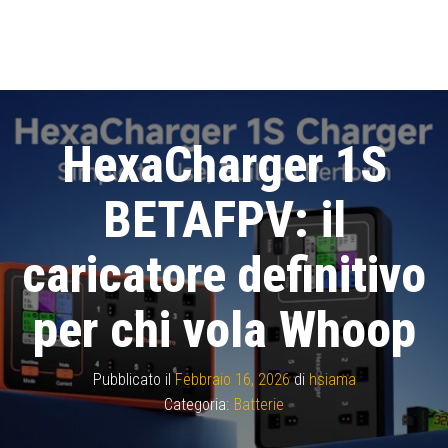
HexaCharger 1S
BETAFPV: il
caricatore definitivo
per chi vola Whoop
Pubblicato il
Febbraio 16, 2026
di
hsiama
Categoria:
Batterie