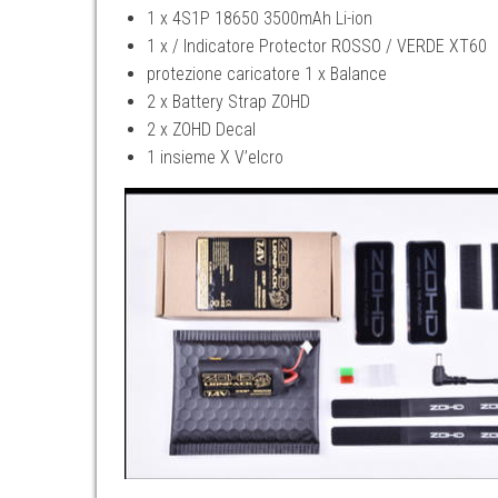
1 x 4S1P 18650 3500mAh Li-ion
1 x / Indicatore Protector ROSSO / VERDE XT60
protezione caricatore 1 x Balance
2 x Battery Strap ZOHD
2 x ZOHD Decal
1 insieme X V’elcro