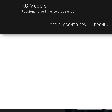
RC Models
Passione, divertimento e pazienza.
CODICI SCONTO FPV
DRONI