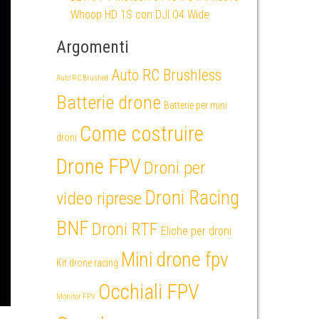
Whoop HD 1S con DJI O4 Wide
Argomenti
Auto RC Brushless
Auto RC Brushed
Batterie drone
Batterie per mini
Come costruire
droni
Drone FPV
Droni per
Droni Racing
video riprese
BNF
Droni RTF
Eliche per droni
Mini drone fpv
Kit drone racing
Occhiali FPV
Monitor FPV