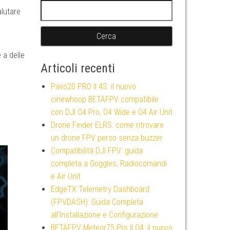
Ricerca per:
alutare
 a delle
Articoli recenti
Pavo20 PRO II 4S: il nuovo
cinewhoop BETAFPV compatibile
con DJI O4 Pro, O4 Wide e O4 Air Unit
Drone Finder ELRS: come ritrovare
un drone FPV perso senza buzzer
Compatibilità DJI FPV: guida
completa a Goggles, Radiocomandi
e Air Unit
EdgeTX Telemetry Dashboard
(FPVDASH): Guida Completa
all’Installazione e Configurazione
BETAFPV Meteor75 Pro II O4: il nuovo