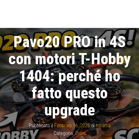
Pavo20 PRO in 4S
con motori T-Hobby
1404: perché ho
fatto questo
upgrade
Pubblicato il
Febbraio 16, 2026
di
hsiama
Categoria:
Droni