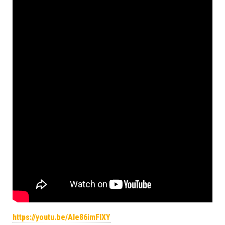
https://youtu.be/Ale86imFlXY