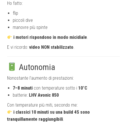
Ho fatto:
flip
piccoli dive
manovre più spinte
i motori rispondono in modo micidiale
.
E vi ricordo:
video NON stabilizzato
.
Autonomia
Nonostante l’aumento di prestazioni:
7–8 minuti
con temperature sotto i
10°C
batterie:
LHV Avonic 850
Con temperature più miti, secondo me:
i classici 10 minuti su una build 4S sono
tranquillamente raggiungibili
.