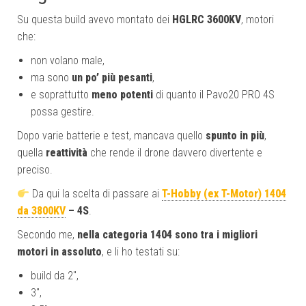
Su questa build avevo montato dei
HGLRC 3600KV
, motori
che:
non volano male,
ma sono
un po’ più pesanti
,
e soprattutto
meno potenti
di quanto il Pavo20 PRO 4S
possa gestire.
Dopo varie batterie e test, mancava quello
spunto in più
,
quella
reattività
che rende il drone davvero divertente e
preciso.
Da qui la scelta di passare ai
T-Hobby (ex T-Motor) 1404
da 3800KV
– 4S
.
Secondo me,
nella categoria 1404 sono tra i migliori
motori in assoluto
, e li ho testati su:
build da 2″,
3″,