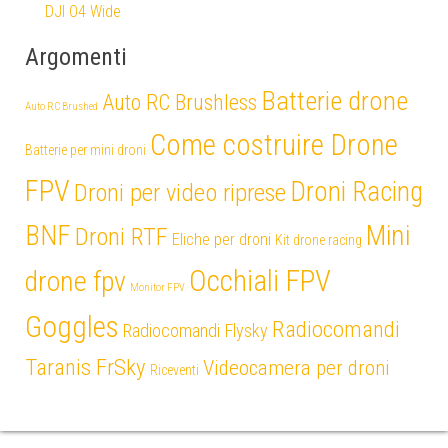
DJI O4 Wide
Argomenti
Batterie drone
Auto RC Brushless
Auto RC Brushed
Come costruire Drone
Batterie per mini droni
FPV
Droni Racing
Droni per video riprese
Mini
BNF
Droni RTF
Eliche per droni
Kit drone racing
Occhiali FPV
drone fpv
Monitor FPV
Goggles
Radiocomandi
Radiocomandi Flysky
Taranis FrSky
Videocamera per droni
Riceventi