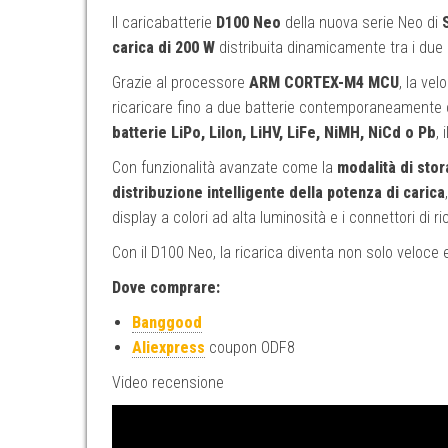
Il caricabatterie
D100 Neo
della nuova serie Neo di
carica di 200 W
distribuita dinamicamente tra i due c
Grazie al processore
ARM CORTEX-M4 MCU
, la ve
ricaricare fino a due batterie contemporaneamente 
batterie LiPo, LiIon, LiHV, LiFe, NiMH, NiCd o Pb
,
Con funzionalità avanzate come la
modalità di stor
distribuzione intelligente della potenza di carica
display a colori ad alta luminosità e i connettori di r
Con il D100 Neo, la ricarica diventa non solo veloce
Dove comprare:
Banggood
Aliexpress
coupon ODF8
Video recensione