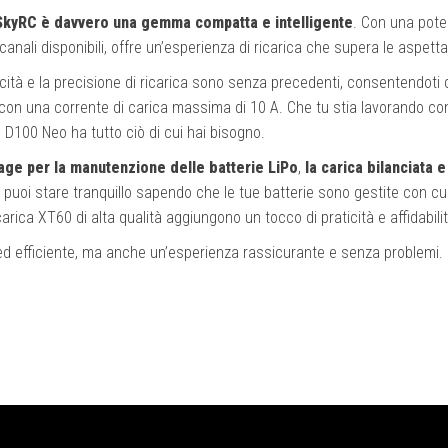
SkyRC è davvero una gemma compatta e intelligente
. Con una pote
anali disponibili, offre un’esperienza di ricarica che supera le aspetta
locità e la precisione di ricarica sono senza precedenti, consentendoti 
con una corrente di carica massima di 10 A. Che tu stia lavorando co
 il D100 Neo ha tutto ciò di cui hai bisogno.
age per la manutenzione delle batterie LiPo
,
la carica bilanciata e
, puoi stare tranquillo sapendo che le tue batterie sono gestite con cur
icarica XT60 di alta qualità aggiungono un tocco di praticità e affidabilit
 ed efficiente, ma anche un’esperienza rassicurante e senza problemi.