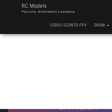
RC Models
Passione, divertimento e pazienza.
CODICI SCONTO FPV
DRONI