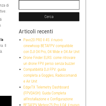
Ricerca per:
nza di
tive.
di
n
Articoli recenti
 la
Pavo20 PRO II 4S: il nuovo
a. Il
cinewhoop BETAFPV compatibile
à.
con DJI O4 Pro, O4 Wide e O4 Air Unit
Drone Finder ELRS: come ritrovare
un drone FPV perso senza buzzer
Compatibilità DJI FPV: guida
completa a Goggles, Radiocomandi
e Air Unit
EdgeTX Telemetry Dashboard
(FPVDASH): Guida Completa
all’Installazione e Configurazione
BETAFPV Meteor75 Pro II O4: il nuovo