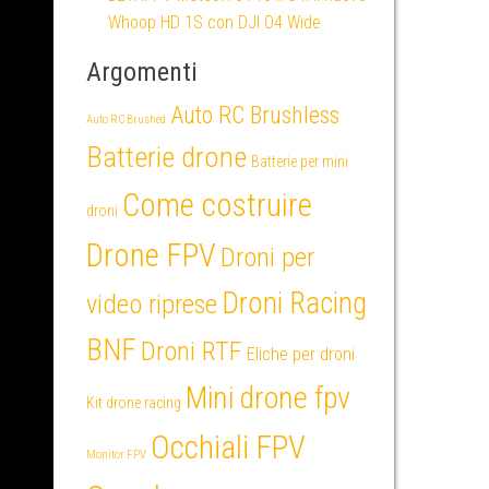
Whoop HD 1S con DJI O4 Wide
Argomenti
Auto RC Brushless
Auto RC Brushed
Batterie drone
Batterie per mini
Come costruire
droni
Drone FPV
Droni per
Droni Racing
video riprese
BNF
Droni RTF
Eliche per droni
Mini drone fpv
Kit drone racing
Occhiali FPV
Monitor FPV