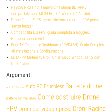
Pavo20 PRO II 4S: il nuovo cinewhoop BETAFPV
compatibile con DJI O4 Pro, O4 Wide e O4 Air Unit
Drone Finder ELRS: come ritrovare un drone FPV perso
senza buzzer
Compatibilità DJI FPV: guida completa a Goggles,
Radiocomandi e Air Unit
EdgeTX Telemetry Dashboard (FPVDASH): Guida Completa
all’Installazione e Configurazione
BETAFPV Meteor75 Pro II O4: il nuovo Whoop HD 1S con
DJI O4 Wide
Argomenti
Batterie drone
Auto RC Brushless
Auto RC Brushed
Come costruire Drone
Batterie per mini droni
FPV
Droni Racing
Droni per video riprese