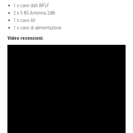
1 x cavo dati WFLY
2 x 5.8G Antenna 2dBi
1 x cavo AV
1 x cavo di alimentazione
Video recensioni: