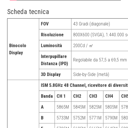
Scheda tecnica
FOV
43 Gradi (diagonale)
Risoluzione
800X600 (SVGA), 1.440.000 sot
Binocolo
Luminosità
200Cd / ㎡
Display
Interpupillare
Regolabile da 57,5 a 69,5 mm
Distanza (IPD)
3D Display
Side-by-Side (metà)
ISM 5.8GHz 48 Channel, ricevitore di diversit
Banda
CH 1
CH2
CH3
CH4
CH
A
5865M
5845M
5825M
5805M
57
B
5733M
5752M
5771M
5790M
58