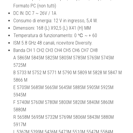
Formato PC (non tutti)
DC IN: DC 7 ~ 26V / 1A
Consumo di energia: 12 V in ingresso, 5,4 W.
Dimensioni: 168 (L) X92,5 (L) X41 (H) MM
Temperatura di funzionamento: 0 ℃ ~ + 60
ISM 5.8 GHz 48 canali, ricevitore Diversity.
Banda CH 1 CH2 CH3 CH4 CH5 CH6 CH7 CH8
A 5865M 5845M 5825M 5805M 5785M 5765M 5745M
5725M
B 5733 M 5752 M 5771 M 5790 M 5809 M 5828 M 5847 M
5866 M
E 5705M 5685M 5665M 5645M 5885M 5905M 5925M
5945M
F 5740M 5760M 5780M 5800M 5820M 5840M 5860M
5880M
R 5658M 5695M 5732M 5769M 5806M 5843M 5880M
5917M
L 5362M 5399M 5436M 5473M 5510M 5547M 5584M