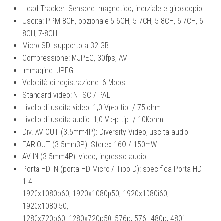
Head Tracker: Sensore: magnetico, inerziale e giroscopio
Uscita: PPM 8CH, opzionale 5-6CH, 5-7CH, 5-8CH, 6-7CH, 6-
8CH, 7-8CH
Micro SD: supporto a 32 GB
Compressione: MJPEG, 30fps, AVI
Immagine: JPEG
Velocità di registrazione: 6 Mbps
Standard video: NTSC / PAL
Livello di uscita video: 1,0 Vp-p tip. / 75 ohm
Livello di uscita audio: 1,0 Vp-p tip. / 10Kohm
Div. AV OUT (3.5mm4P): Diversity Video, uscita audio
EAR OUT (3.5mm3P): Stereo 16Ω / 150mW
AV IN (3.5mm4P): video, ingresso audio
Porta HD IN (porta HD Micro / Tipo D): specifica Porta HD
1.4
1920x1080p60, 1920x1080p50, 1920x1080i60,
1920x1080i50,
1280x720p60, 1280x720p50, 576p, 576i, 480p, 480i,