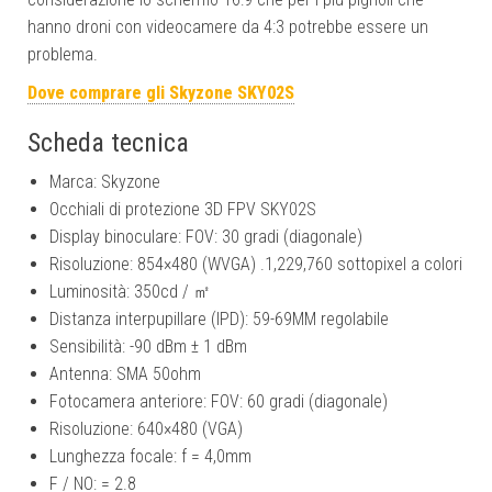
hanno droni con videocamere da 4:3 potrebbe essere un
problema.
Dove comprare gli Skyzone SKY02S
Scheda tecnica
Marca: Skyzone
Occhiali di protezione 3D FPV SKY02S
Display binoculare: FOV: 30 gradi (diagonale)
Risoluzione: 854×480 (WVGA) .1,229,760 sottopixel a colori
Luminosità: 350cd / ㎡
Distanza interpupillare (IPD): 59-69MM regolabile
Sensibilità: -90 dBm ± 1 dBm
Antenna: SMA 50ohm
Fotocamera anteriore: FOV: 60 gradi (diagonale)
Risoluzione: 640×480 (VGA)
Lunghezza focale: f = 4,0mm
F / NO: = 2.8