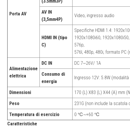
(3.5mm3P)
AV IN
Porta AV
Video, ingresso audio
(3,5mm4P)
Specifiche HDMI 1.4: 1920x1
HDMI IN (tipo
1920x1080i60, 1920x1080i50
C)
576p,
576I, 480p, 480i, formato PC (
DC IN
DC 7~26V/ 1A
Alimentazione
Consumo di
elettrica
Ingresso 12V: 5.8W (modalità
energia
Dimensioni
170 (L) X83 (L) X44 (A) mm (
Peso
231G (non include la scatola d
Temperatura di esercizio
0 ℃~+60 ℃
Caratteristiche