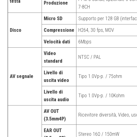
testa
Produzione
7-8CH
Micro SD
Supporto per 128 GB (interfac
Disco
Compressione
H264, 30 fps, MOV
Velocità dati
6Mbps
Video
NTSC / PAL
standard
Livello di
AV segnale
Tipo 1.0Vp-p. / 75ohm
uscita video
Livello di
Tipo 1.0Vp-p. / 10Kohm
uscita audio
AV OUT
Ricevitore diversità, Video, us
(3.5mm4P)
EAR OUT
Stereo 16Ω / 150mW