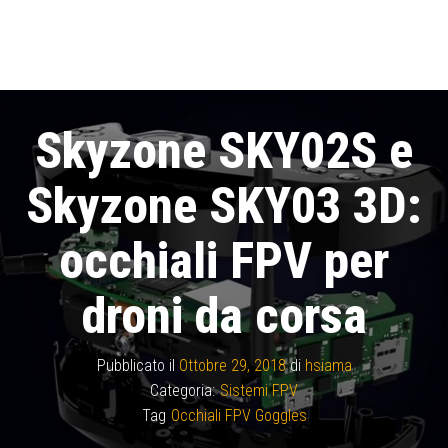
Skyzone SKY02S e
Skyzone SKY03 3D:
occhiali FPV per
droni da corsa
Pubblicato il
Ottobre 29, 2018
di
hsiama
Categoria:
Sistemi FPV
Tag
Occhiali FPV Goggles