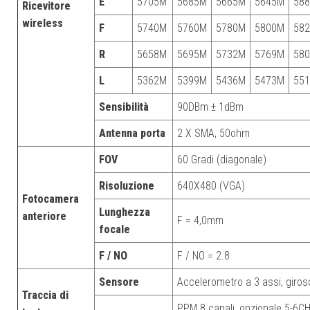
E
5705M
5685M
5665M
5645M
58
Ricevitore
wireless
F
5740M
5760M
5780M
5800M
58
R
5658M
5695M
5732M
5769M
58
L
5362M
5399M
5436M
5473M
55
Sensibilità
90DBm ± 1dBm
Antenna porta
2 X SMA, 50ohm
FOV
60 Gradi (diagonale)
Risoluzione
640X480 (VGA)
Fotocamera
Lunghezza
anteriore
F = 4,0mm
focale
F / NO
F / NO = 2.8
Sensore
Accelerometro a 3 assi, giros
Traccia di
PPM 8 canali, opzionale 5-6CH