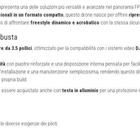
presenta una delle soluzioni più versatili e avanzate nel panorama F
ionali in un formato compatto
, questo drone nasce per offrire
ripre
o di affrontare
freestyle dinamico e acrobatico
con la stessa sicur
obusta
 da 3.5 pollici
, ottimizzato per la compatibilità con i sistemi video
DJ
ità
con piastre rinforzate e una disposizione interna pensata per facil
n’installazione e una manutenzione semplicissima, rendendo questo d
 propria build.
uò essere acquistato anche con
testa in alluminio
per una protezione 
le diverse esigenze dei piloti: