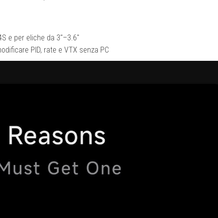
 4S e per eliche da 3″–3.6″
modificare PID, rate e VTX senza PC