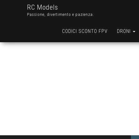
RC Models
Passione, divertimento e pazienza.
CODICI SCONTO FPV
DRONI