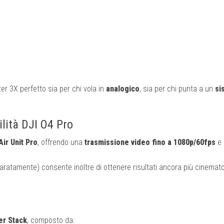
r 3X perfetto sia per chi vola in
analogico
, sia per chi punta a un
si
ilità DJI O4 Pro
Air Unit Pro
, offrendo una
trasmissione video fino a 1080p/60fps
e 
paratamente) consente inoltre di ottenere risultati ancora più cinemato
r Stack
, composto da: