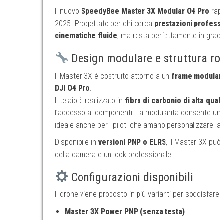
Il nuovo
SpeedyBee Master 3X Modular O4 Pro
rap
2025. Progettato per chi cerca
prestazioni profess
cinematiche fluide
, ma resta perfettamente in grad
Design modulare e struttura r
Il Master 3X è costruito attorno a un
frame modulare
DJI O4 Pro
.
Il telaio è realizzato in
fibra di carbonio di alta qual
l’accesso ai componenti. La modularità consente u
ideale anche per i piloti che amano personalizzare la
Disponibile in
versioni PNP o ELRS
, il Master 3X p
della camera e un look professionale.
Configurazioni disponibili
Il drone viene proposto in più varianti per soddisfare 
Master 3X Power PNP (senza testa)