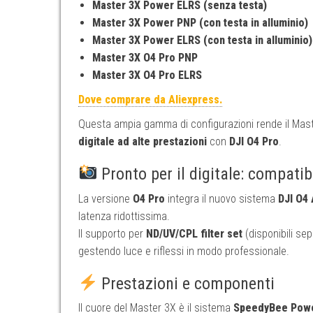
Master 3X Power ELRS (senza testa)
Master 3X Power PNP (con testa in alluminio)
Master 3X Power ELRS (con testa in alluminio)
Master 3X O4 Pro PNP
Master 3X O4 Pro ELRS
Dove comprare da Aliexpress.
Questa ampia gamma di configurazioni rende il Maste
digitale ad alte prestazioni
con
DJI O4 Pro
.
Pronto per il digitale: compatib
La versione
O4 Pro
integra il nuovo sistema
DJI O4 
latenza ridottissima.
Il supporto per
ND/UV/CPL filter set
(disponibili se
gestendo luce e riflessi in modo professionale.
Prestazioni e componenti
Il cuore del Master 3X è il sistema
SpeedyBee Powe