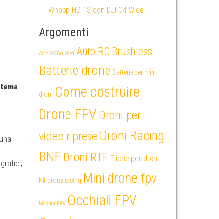
Whoop HD 1S con DJI O4 Wide
Argomenti
Auto RC Brushless
Auto RC Brushed
Batterie drone
Batterie per mini
stema
Come costruire
droni
Drone FPV
Droni per
Droni Racing
video riprese
una
BNF
Droni RTF
Eliche per droni
grafici,
Mini drone fpv
Kit drone racing
Occhiali FPV
Monitor FPV