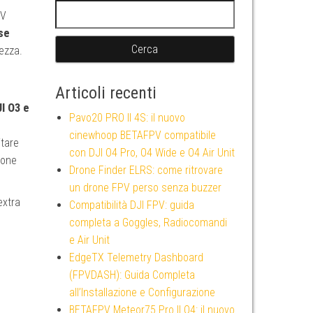
Ricerca per:
PV
se
ezza.
Articoli recenti
I O3 e
Pavo20 PRO II 4S: il nuovo
cinewhoop BETAFPV compatibile
itare
con DJI O4 Pro, O4 Wide e O4 Air Unit
rone
Drone Finder ELRS: come ritrovare
un drone FPV perso senza buzzer
extra
Compatibilità DJI FPV: guida
completa a Goggles, Radiocomandi
e Air Unit
EdgeTX Telemetry Dashboard
(FPVDASH): Guida Completa
all’Installazione e Configurazione
BETAFPV Meteor75 Pro II O4: il nuovo