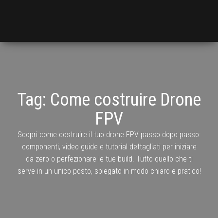
Tag:
Come costruire Drone
FPV
Scopri come costruire il tuo drone FPV passo dopo passo:
componenti, video guide e tutorial dettagliati per iniziare
da zero o perfezionare le tue build. Tutto quello che ti
serve in un unico posto, spiegato in modo chiaro e pratico!