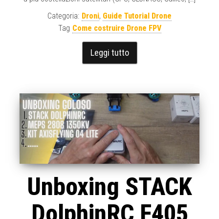
Categoria:
Droni
,
Guide Tutorial Drone
Tag
Come costruire Drone FPV
Leggi tutto
Unboxing STACK
DolphinRC F405