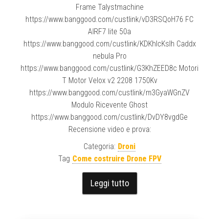
Frame Talystmachine
https://www.banggood.com/custlink/vD3RSQoH76 FC
AIRF7 lite 50a
https://www.banggood.com/custlink/KDKhlcKsIh Caddx
nebula Pro
https://www.banggood.com/custlink/G3KhZEED8c Motori
T Motor Velox v2 2208 1750Kv
https://www.banggood.com/custlink/m3GyaWGnZV
Modulo Ricevente Ghost
https://www.banggood.com/custlink/DvDY8vgdGe
Recensione video e prova:
Categoria:
Droni
Tag
Come costruire Drone FPV
Leggi tutto