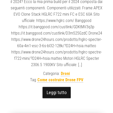
il 2024? Ecco la mia prima build per il 2024 composta dai
seguenti componenti. Componenti utilizzati: Frame APEX
EVO Clone Stack HGLRC F722 mini FC e ESC 60A Sito
ufficiale: https://www.hglrc.com/ Banggood
https://it.banggood.com/custlink/GDKtMV3q3p
https://it.banggood.com/custlink/D3m525GzdC Drone24
https://www.drone24hours.com/prodotto/hglrc-specter-
60a-4in1-esc-3-6s-bl32-128k/?D24H=hsia.matteo
https://www.drone24hours.com/prodotto/hglrc-spectre-
f722-mini/?D24H=hsia.matteo Motori HGLRC Specter
2306.5 1900KV Sito ufficiale: […]
Categoria:
Droni
Tag
Come costruire Drone FPV
Leggi tutto