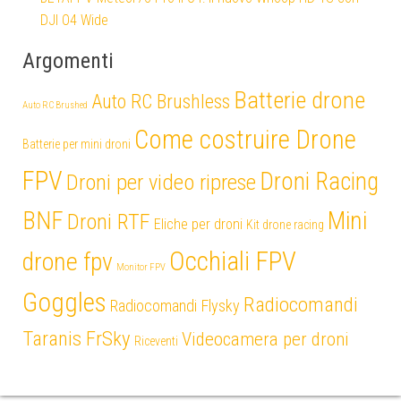
DJI O4 Wide
Argomenti
Batterie drone
Auto RC Brushless
Auto RC Brushed
Come costruire Drone
Batterie per mini droni
FPV
Droni Racing
Droni per video riprese
Mini
BNF
Droni RTF
Eliche per droni
Kit drone racing
Occhiali FPV
drone fpv
Monitor FPV
Goggles
Radiocomandi
Radiocomandi Flysky
Taranis FrSky
Videocamera per droni
Riceventi