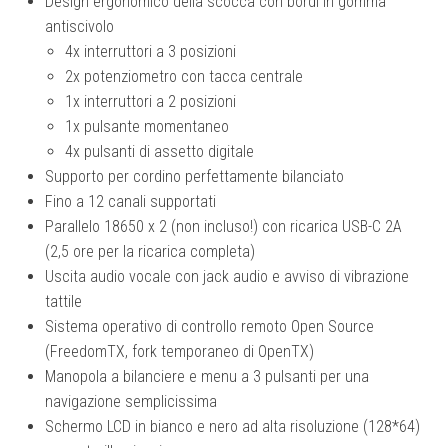
Design ergonomico della scocca con bordi in gomma
antiscivolo
4x interruttori a 3 posizioni
2x potenziometro con tacca centrale
1x interruttori a 2 posizioni
1x pulsante momentaneo
4x pulsanti di assetto digitale
Supporto per cordino perfettamente bilanciato
Fino a 12 canali supportati
Parallelo 18650 x 2 (non incluso!) con ricarica USB-C 2A
(2,5 ore per la ricarica completa)
Uscita audio vocale con jack audio e avviso di vibrazione
tattile
Sistema operativo di controllo remoto Open Source
(FreedomTX, fork temporaneo di OpenTX)
Manopola a bilanciere e menu a 3 pulsanti per una
navigazione semplicissima
Schermo LCD in bianco e nero ad alta risoluzione (128*64)