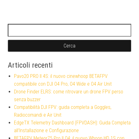
Ricerca per:
Articoli recenti
Pavo20 PRO II 4S: il nuovo cinewhoop BETAFPV
compatibile con DJI O4 Pro, O4 Wide e O4 Air Unit
Drone Finder ELRS: come ritrovare un drone FPV perso
senza buzzer
Compatibilità DJI FPV: guida completa a Goggles,
Radiocomandi e Air Unit
EdgeTX Telemetry Dashboard (FPVDASH): Guida Completa
all’Installazione e Configurazione
BETAFPV Meteor75 Pro II O4: il nuovo Whoop HD 1S con