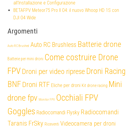
all’Installazione e Configurazione
BETAFPV Meteor75 Pro II O4: il nuovo Whoop HD 1S con
DJI O4 Wide
Argomenti
Batterie drone
Auto RC Brushless
Auto RC Brushed
Come costruire Drone
Batterie per mini droni
FPV
Droni Racing
Droni per video riprese
Mini
BNF
Droni RTF
Eliche per droni
Kit drone racing
Occhiali FPV
drone fpv
Monitor FPV
Goggles
Radiocomandi
Radiocomandi Flysky
Taranis FrSky
Videocamera per droni
Riceventi