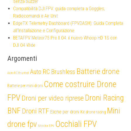
senza buzzer
Compatibilità DJI FPV: guida completa a Goggles,
Radiocomandi e Air Unit
EdgeTX Telemetry Dashboard (FPVDASH): Guida Completa
all’Installazione e Configurazione
BETAFPV Meteor75 Pro II O4: il nuovo Whoop HD 1S con
DJI O4 Wide
Argomenti
Batterie drone
Auto RC Brushless
Auto RC Brushed
Come costruire Drone
Batterie per mini droni
FPV
Droni Racing
Droni per video riprese
Mini
BNF
Droni RTF
Eliche per droni
Kit drone racing
Occhiali FPV
drone fpv
Monitor FPV